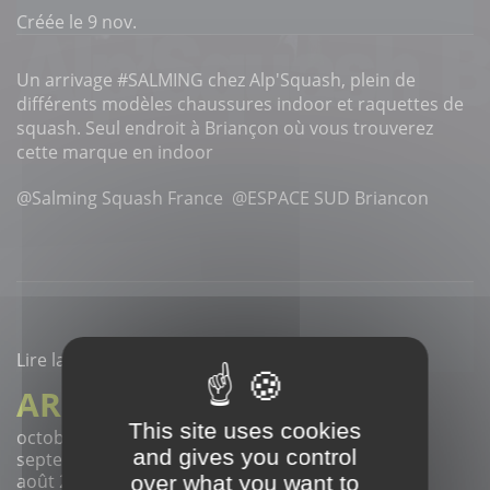
Créée le 9 nov.
Un arrivage #SALMING chez Alp'Squash, plein de
différents modèles chaussures indoor et raquettes de
squash. Seul endroit à Briançon où vous trouverez
cette marque en indoor
@Salming Squash France @ESPACE SUD Briancon
Lire la suite
ARCHIVES
This site uses cookies
octobre 2020 (1)
and gives you control
septembre 2020 (3)
août 2020 (1)
over what you want to