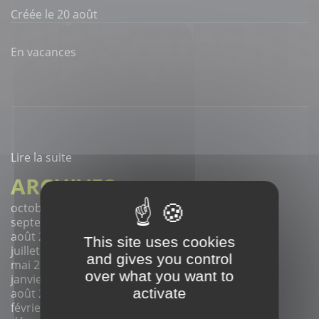
Créée le 20 août
En vacances
Lire la suite
ARCHIVES
octobre 2020 (1)
septembre 2020 (3)
août 2020 (1)
This site uses cookies
juillet 2020 (1)
and gives you control
mai 2020 (2)
over what you want to
janvier 2020 (1)
activate
août 2019 (1)
février 2019 (2)